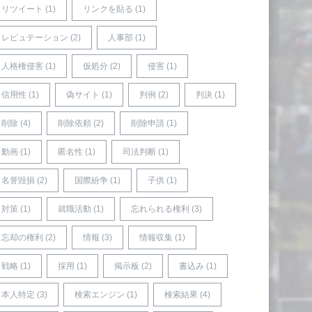
リツイート (1)
リンクを貼る (1)
レピュテーション (2)
人事部 (1)
人格権侵害 (1)
仮処分 (2)
侵害 (1)
信用性 (1)
偽サイト (1)
判例 (2)
判決 (1)
削除 (4)
削除依頼 (2)
削除申請 (1)
動画 (1)
匿名性 (1)
司法判断 (1)
名誉毀損 (2)
国際紛争 (1)
子供 (1)
対策 (1)
就職活動 (1)
忘れられる権利 (3)
忘却の権利 (2)
情報 (3)
情報収集 (1)
戦略 (1)
採用 (1)
掲示板 (2)
書込み (1)
本人特定 (3)
検索エンジン (1)
検索結果 (4)