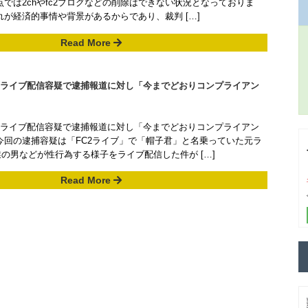
点では2chやfc2ブログなどの削除はできない状況となっておりま
れが経済的事情や背景があるからであり、裁判 […]
Read More
画ライブ配信容疑で逮捕報道に対し「今までどおりコンプライアン
画ライブ配信容疑で逮捕報道に対し「今までどおりコンプライアン
今回の逮捕容疑は「FC2ライブ」で「帽子君」と名乗っていた元ラ
の男などが性行為する様子をライブ配信した件が […]
Read More