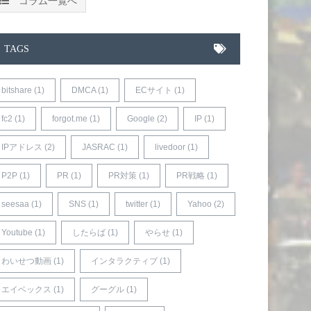
コラム一覧へ
TAGS
bitshare (1)
DMCA (1)
ECサイト (1)
fc2 (1)
forgot.me (1)
Google (2)
IP (1)
IPアドレス (2)
JASRAC (1)
livedoor (1)
P2P (1)
PR (1)
PR対策 (1)
PR戦略 (1)
seesaa (1)
SNS (1)
twitter (1)
Yahoo (2)
Youtube (1)
したらば (1)
やらせ (1)
わいせつ動画 (1)
インタラクティブ (1)
エイベックス (1)
グーグル (1)