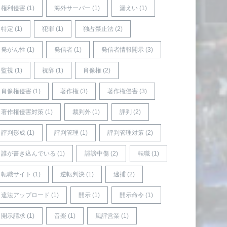
権利侵害 (1)
海外サーバー (1)
漏えい (1)
特定 (1)
犯罪 (1)
独占禁止法 (2)
発がん性 (1)
発信者 (1)
発信者情報開示 (3)
監視 (1)
祝辞 (1)
肖像権 (2)
肖像権侵害 (1)
著作権 (3)
著作権侵害 (3)
著作権侵害対策 (1)
裁判外 (1)
評判 (2)
評判形成 (1)
評判管理 (1)
評判管理対策 (2)
誰が書き込んでいる (1)
誹謗中傷 (2)
転職 (1)
転職サイト (1)
逆転判決 (1)
逮捕 (2)
違法アップロード (1)
開示 (1)
開示命令 (1)
開示請求 (1)
音楽 (1)
風評営業 (1)