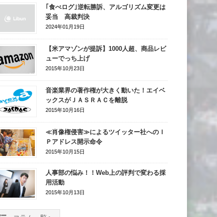
｢食べログ｣逆転勝訴、アルゴリズム変更は
妥当 高裁判決
2024年01月19日
【米アマゾンが提訴】1000人超、商品レビ
ューでっち上げ
2015年10月23日
音楽業界の著作権が大きく動いた！エイベ
ックスがＪＡＳＲＡＣを離脱
2015年10月16日
≪肖像権侵害≫によるツイッター社へのＩ
Ｐアドレス開示命令
2015年10月15日
人事部の悩み！！web上の評判で変わる採
用活動
2015年10月13日